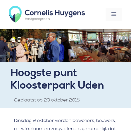
Ga
naar
Menu
de
inhoud
Hoogste punt
Kloosterpark Uden
23 oktober 2018
Dinsdag 9 oktober vierden bewoners, bouwers,
ontwikkelaars en zorgverleners gezamenlijk dat